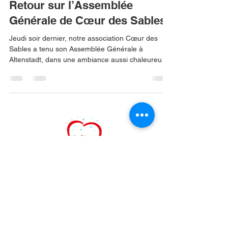
Retour sur l’Assemblée
Générale de Cœur des Sables
Jeudi soir dernier, notre association Cœur des
Sables a tenu son Assemblée Générale à
Altenstadt, dans une ambiance aussi chaleureuse
que conviviale. Sous un magnifique soleil presque
estival, de nombreux adhérents, bénévoles,
partenaires et soutiens de l’association ont
répondu présents pour partager ce moment
important de la vie associative. Une belle preuve
de l’attachement et de l’engagement qui entourent
Cœur des Sables depuis toutes ces années. Cette
soirée a permis de
Association Coeur des Sables
11 rue moulin neuf 67500
Haguenau