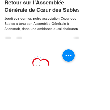
Retour sur l’Assemblée
Générale de Cœur des Sables
Jeudi soir dernier, notre association Cœur des
Sables a tenu son Assemblée Générale à
Altenstadt, dans une ambiance aussi chaleureuse
que conviviale. Sous un magnifique soleil presque
estival, de nombreux adhérents, bénévoles,
partenaires et soutiens de l’association ont
répondu présents pour partager ce moment
important de la vie associative. Une belle preuve
de l’attachement et de l’engagement qui entourent
Cœur des Sables depuis toutes ces années. Cette
soirée a permis de
Association Coeur des Sables
11 rue moulin neuf 67500
Haguenau